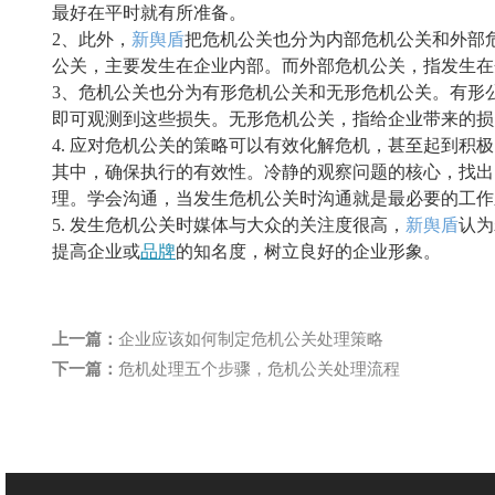
最好在平时就有所准备。
2、
此外，
新舆盾
把危机公关也分为
内部
危机公关
和外部
公关，主要发生在企业内部。而
外部
危机公关，
指发生在
3、
危机公关也分为
有形
危机公关
和无形
危机公关
。有形
即可观测到这些损失
。
无形
危机公关，指
给企业带来的损
4.
应对
危机公关
的策略可以有效化解危机，甚至起到积极
其中，确保执行的有效性。冷静的观察问题的核心，找出
理
。
学会沟通
，当发生
危机公关
时沟通就是最必要的工作
5.
发生危机公关时
媒体与大众的关注度很高，
新舆盾
认为
提高企业或
品牌
的知名度，树立良好的企业形象。
上一篇：
企业应该如何制定危机公关处理策略
下一篇：
危机处理五个步骤，危机公关处理流程