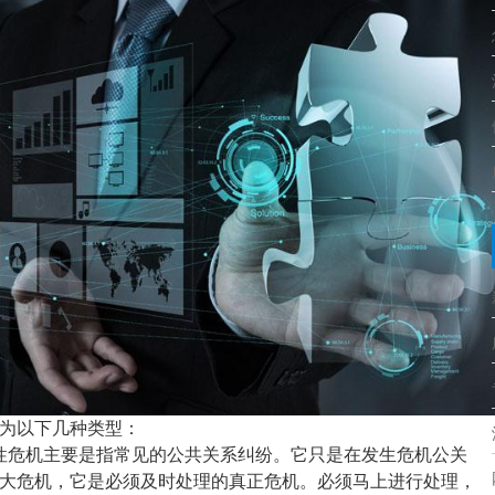
为
以下
几种
类型：
性危机主要是指常见的公共关系纠纷。它只是
在发生危机公关
大危机，
它
是必须及时处理的真正危机。必须马上
进行
处理，