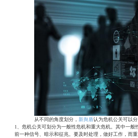
从不同的角度划分，
新舆盾
认为危机公关可以分
1、
危机公关
可划分为一般性危机和重大危机
。
其中
一般
前
一种信号、暗示和征兆。
要
及时处理，做好工作，
而
重