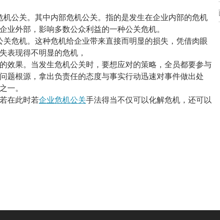
危机公关。其中
内部
危机公关
。
指的是
发生在企业内部的
危机
企业外部，影响多数公众利益的一种公关危机。
公关危机。这种危机给企业带来直接而明显的损失，凭借肉眼
失表现得不明显的危机，
的效果。
当发生
危机公关
时，要想应对的策略，
全员
都要
参与
问题根源，拿出负责任的态度与事实行动迅速对事件做出处
之一。
若在
此时若
企业危机公关
手法得当不仅可以化解危机，还可以