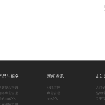
产品与服务
新闻资讯
走进
品牌整合营销
品牌维护
入门
网络声誉管理
声誉管理
品牌
网站seo优化
seo优化
关于
全网舆情监测