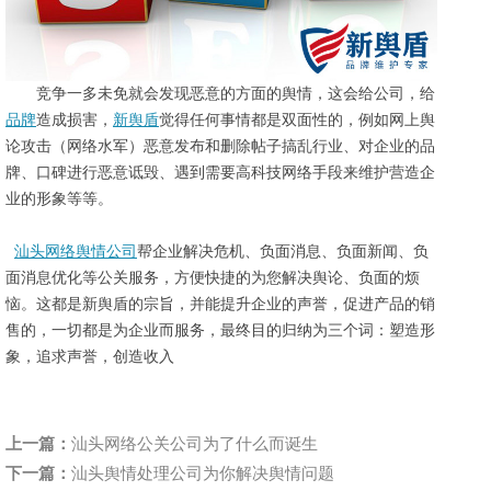
竞争一多未免就会发现恶意的方面的舆情，这会给公司，给
品牌
造成损害，
新舆盾
觉得任何事情都是双面性的，例如
网上舆
论攻击（网络水军）恶意发布和删除帖子搞乱行业
、
对企业的品
牌、口碑进行恶意诋毁
、
遇到需要
高科技网络手段来维护营造企
业的形象
等等。
汕头网络舆情公司
帮企业解决危机、负面消息、负面新闻、负
面消息优化等公关服务，方便快捷的为您解决舆论、负面的烦
恼。这都是新舆盾的宗旨，并能
提升
企业
的声誉，促进产品的销
售
的，一切都是为企业而服务，最终
目的归纳为三个词：塑造形
象，追求声誉，创造收入
上一篇：
汕头网络公关公司为了什么而诞生
下一篇：
汕头舆情处理公司为你解决舆情问题